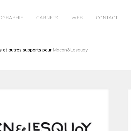
OGRAPHIE
CARNETS
WEB
CONTACT
s et autres supports pour
Macon&Lesquoy
.